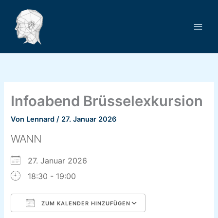
Zum
Inhalt
springen
Infoabend Brüsselexkursion
Von
Lennard
/
27. Januar 2026
WANN
27. Januar 2026
18:30 - 19:00
ZUM KALENDER HINZUFÜGEN