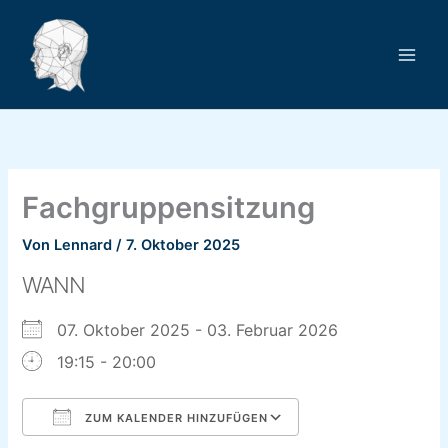
Zum
Inhalt
springen
Fachgruppensitzung
Von
Lennard
/
7. Oktober 2025
WANN
07. Oktober 2025 - 03. Februar 2026
19:15 - 20:00
ZUM KALENDER HINZUFÜGEN